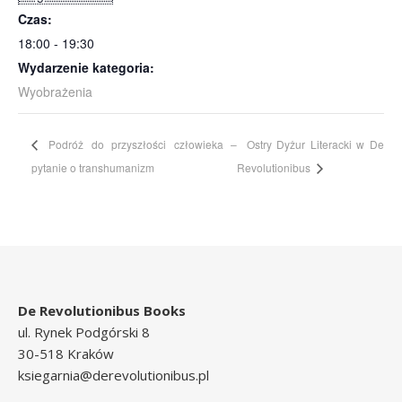
Czas:
18:00 - 19:30
Wydarzenie kategoria:
Wyobrażenia
Podróż do przyszłości człowieka –
Ostry Dyżur Literacki w De
pytanie o transhumanizm
Revolutionibus
De Revolutionibus Books
ul. Rynek Podgórski 8
30-518 Kraków
ksiegarnia@derevolutionibus.pl