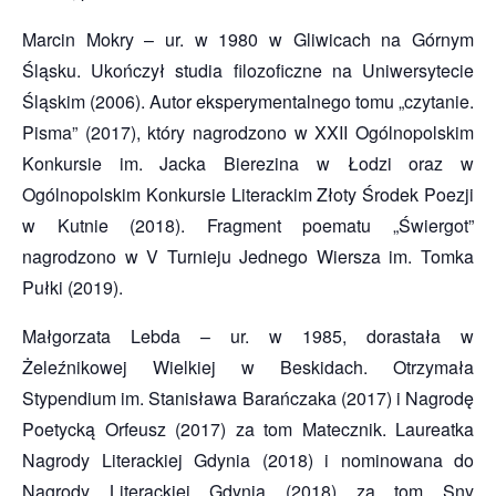
Marcin Mokry – ur. w 1980 w Gliwicach na Górnym
Śląsku. Ukończył studia filozoficzne na Uniwersytecie
Śląskim (2006). Autor eksperymentalnego tomu „czytanie.
Pisma” (2017), który nagrodzono w XXII Ogólnopolskim
Konkursie im. Jacka Bierezina w Łodzi oraz w
Ogólnopolskim Konkursie Literackim Złoty Środek Poezji
w Kutnie (2018). Fragment poematu „Świergot”
nagrodzono w V Turnieju Jednego Wiersza im. Tomka
Pułki (2019).
Małgorzata Lebda – ur. w 1985, dorastała w
Żeleźnikowej Wielkiej w Beskidach. Otrzymała
Stypendium im. Stanisława Barańczaka (2017) i Nagrodę
Poetycką Orfeusz (2017) za tom Matecznik. Laureatka
Nagrody Literackiej Gdynia (2018) i nominowana do
Nagrody Literackiej Gdynia (2018) za tom Sny