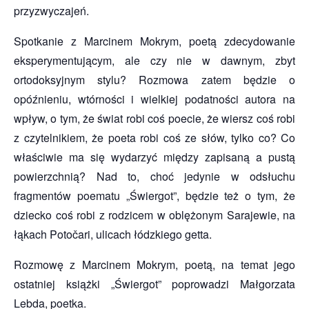
przyzwyczajeń.
Spotkanie z Marcinem Mokrym, poetą zdecydowanie
eksperymentującym, ale czy nie w dawnym, zbyt
ortodoksyjnym stylu? Rozmowa zatem będzie o
opóźnieniu, wtórności i wielkiej podatności autora na
wpływ, o tym, że świat robi coś poecie, że wiersz coś robi
z czytelnikiem, że poeta robi coś ze słów, tylko co? Co
właściwie ma się wydarzyć między zapisaną a pustą
powierzchnią? Nad to, choć jedynie w odsłuchu
fragmentów poematu „Świergot”, będzie też o tym, że
dziecko coś robi z rodzicem w oblężonym Sarajewie, na
łąkach Potočari, ulicach łódzkiego getta.
Rozmowę z Marcinem Mokrym, poetą, na temat jego
ostatniej książki „Świergot” poprowadzi Małgorzata
Lebda, poetka.