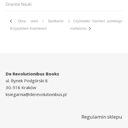
Granice Nauki
Obce ciało | Spotkanie z
Czyżewski: Hamleci polskiego
Krzysztofem Koehlerem
marksizmu
De Revolutionibus Books
ul. Rynek Podgórski 8
30-518 Kraków
ksiegarnia@derevolutionibus.pl
Regulamin sklepu