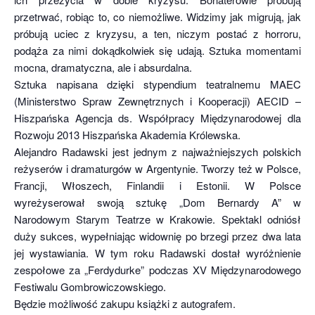
przetrwać, robiąc to, co niemożliwe. Widzimy jak migrują, jak
próbują uciec z kryzysu, a ten, niczym postać z horroru,
podąża za nimi dokądkolwiek się udają. Sztuka momentami
mocna, dramatyczna, ale i absurdalna.
Sztuka napisana dzięki stypendium teatralnemu MAEC
(Ministerstwo Spraw Zewnętrznych i Kooperacji) AECID –
Hiszpańska Agencja ds. Współpracy Międzynarodowej dla
Rozwoju 2013 Hiszpańska Akademia Królewska.
Alejandro Radawski jest jednym z najważniejszych polskich
reżyserów i dramaturgów w Argentynie. Tworzy też w Polsce,
Francji, Włoszech, Finlandii i Estonii. W Polsce
wyreżyserował swoją sztukę „Dom Bernardy A” w
Narodowym Starym Teatrze w Krakowie. Spektakl odniósł
duży sukces, wypełniając widownię po brzegi przez dwa lata
jej wystawiania. W tym roku Radawski dostał wyróżnienie
zespołowe za „Ferdydurke” podczas XV Międzynarodowego
Festiwalu Gombrowiczowskiego.
Będzie możliwość zakupu książki z autografem.