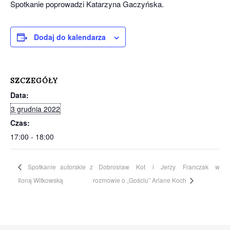
Spotkanie poprowadzi Katarzyna Gaczyńska.
Dodaj do kalendarza
SZCZEGÓŁY
Data:
3 grudnia 2022
Czas:
17:00 - 18:00
Spotkanie autorskie z
Dobrosław Kot i Jerzy Franczak w
Iloną Witkowską
rozmowie o „Gościu” Ariane Koch