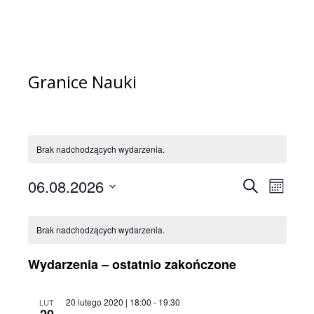
Granice Nauki
Brak nadchodzących wydarzenia.
06.08.2026
Wydarze
Wyda
Szukaj
Miesiąc
Wido
Wybierz
Nawigac
Kalendarz
datę.
nawi
po
Brak nadchodzących wydarzenia.
Wydarzenia
wyszuki
Wydarzenia – ostatnio zakończone
i
widokac
20 lutego 2020 | 18:00
-
19:30
LUT