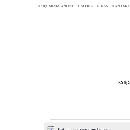
Skip to content
KSIĘGARNIA ONLINE
GALERIA
O NAS
KONTAKT
KSIĘ
Wydarzenia
Brak nadchodzących wydarzenia.