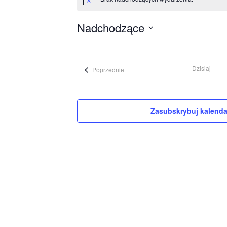
Powiadomienie
Nadchodzące
Wybierz
datę.
Dzisiaj
Wydarzenia
Poprzednie
Zasubskrybuj kalenda